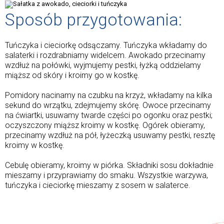
Sposób przygotowania:
Tuńczyka i cieciorkę odsączamy. Tuńczyka wkładamy do
salaterki i rozdrabniamy widelcem. Awokado przecinamy
wzdłuż na połówki, wyjmujemy pestki, łyżką oddzielamy
miąższ od skóry i kroimy go w kostkę.
Pomidory nacinamy na czubku na krzyż, wkładamy na kilka
sekund do wrzątku, zdejmujemy skórę. Owoce przecinamy
na ćwiartki, usuwamy twarde części po ogonku oraz pestki;
oczyszczony miąższ kroimy w kostkę. Ogórek obieramy,
przecinamy wzdłuż na pół, łyżeczką usuwamy pestki, resztę
kroimy w kostkę.
Cebulę obieramy, kroimy w piórka. Składniki sosu dokładnie
mieszamy i przyprawiamy do smaku. Wszystkie warzywa,
tuńczyka i cieciorkę mieszamy z sosem w salaterce.